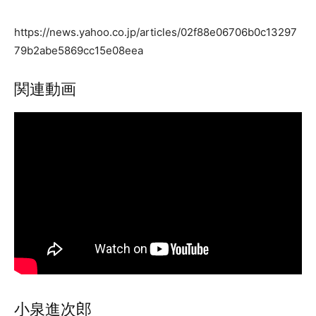
https://news.yahoo.co.jp/articles/02f88e06706b0c13297
79b2abe5869cc15e08eea
関連動画
小泉進次郎