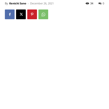
By
Kenichi Sano
-
December 26, 2021
34
0