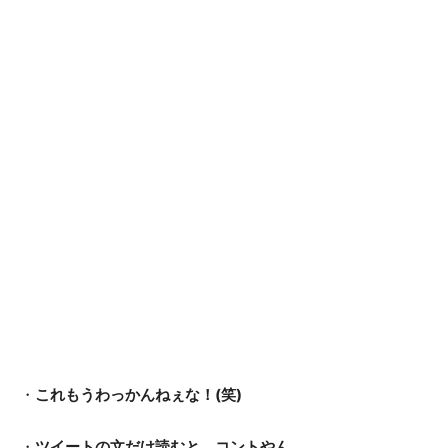
・
これもうわっかんねぇな！(笑)
・
ツイートの文だけ読むと、コントやん